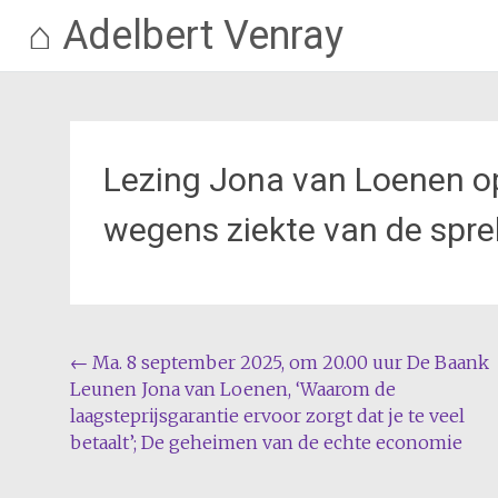
⌂ Adelbert Venray
Ga
naar
de
inhoud
Lezing Jona van Loenen o
wegens ziekte van de sprek
Bericht
←
Ma. 8 september 2025, om 20.00 uur De Baank
Leunen Jona van Loenen, ‘Waarom de
navigatie
laagsteprijsgarantie ervoor zorgt dat je te veel
betaalt’; De geheimen van de echte economie