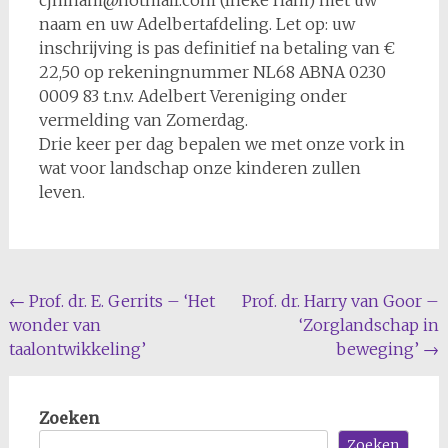
cjmham@hotmail.com (Ineke Ham) met uw
naam en uw Adelbertafdeling. Let op: uw
inschrijving is pas definitief na betaling van €
22,50 op rekeningnummer NL68 ABNA 0230
0009 83 t.n.v. Adelbert Vereniging onder
vermelding van Zomerdag.
Drie keer per dag bepalen we met onze vork in
wat voor landschap onze kinderen zullen
leven.
Bericht
←
Prof. dr. E. Gerrits – ‘Het
Prof. dr. Harry van Goor –
wonder van
‘Zorglandschap in
navigatie
taalontwikkeling’
beweging’
→
Zoeken
Zoeken