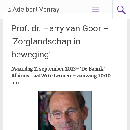
Ga
⌂ Adelbert Venray
naar
de
inhoud
Prof. dr. Harry van Goor –
‘Zorglandschap in
beweging’
Maandag 11 september 2023–
‘
De Baank’
Albionstraat 26 te Leunen – aanvang 20.00
uur.