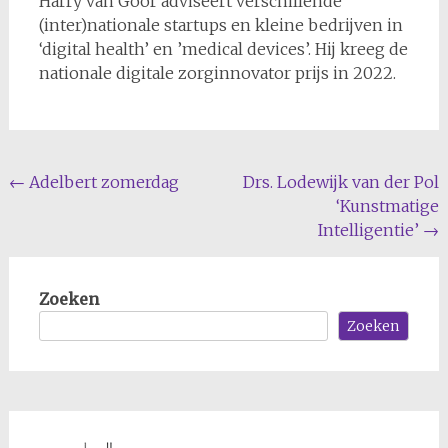
Harry van Goor adviseert verschillende
(inter)nationale startups en kleine bedrijven in
‘digital health’ en ’medical devices’. Hij kreeg de
nationale digitale zorginnovator prijs in 2022.
Bericht
←
Adelbert zomerdag
Drs. Lodewijk van der Pol
‘Kunstmatige
navigatie
Intelligentie’
→
Zoeken
Zoeken