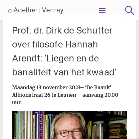
Ga
⌂ Adelbert Venray
naar
de
inhoud
Prof. dr. Dirk de Schutter
over filosofe Hannah
Arendt: ‘Liegen en de
banaliteit van het kwaad’
Maandag 13 november 2023
–
‘
De Baank’
Albionstraat 26 te Leunen – aanvang 20.00
uur.