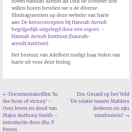
zowel Hannah Arendt als Dirk de Schutter zou
willen horen bevelen we u de diverse
filmfragmenten op deze website van harte
aan:
De kernconcepten bij Hannah Arendt
begrijpelijk uitgelegd door een expert. –
Hannah Arendt Instituut (hannah-
arendt.institute)
Het bestuur van Adelbert nodigt haar leden van
harte uit voor deze lezing.
Bericht
←
Documentairefilm ‘In
Drs. Gerard op het Veld
the hour of victory’ –
‘De relatie tussen Mahlers
navigatie
Over leven en dood van
liederen en zijn
Major Anthony Smith –
symfonieën’
→
introductie door dhr. P.
Peters